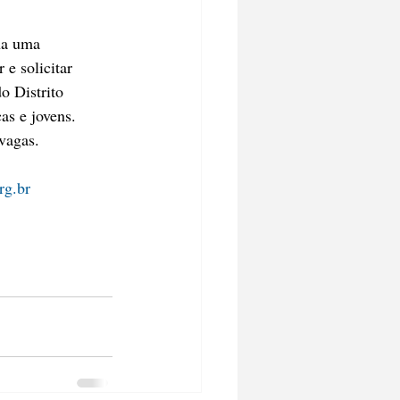
na uma 
e solicitar 
o Distrito 
as e jovens. 
vagas.
rg.br