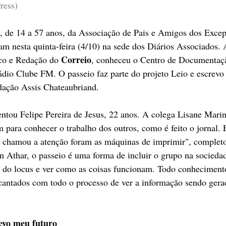
ress)
, de 14 a 57 anos, da Associação de Pais e Amigos dos Excep
am nesta quinta-feira (4/10) na sede dos Diários Associados.
Correio
ico e Redação do 
, conheceu o Centro de Documentaçã
ádio Clube FM. O passeio faz parte do projeto Leio e escrevo
dação Assis Chateaubriand.
ntou Felipe Pereira de Jesus, 22 anos. A colega Lisane Marinh
 para conhecer o trabalho dos outros, como é feito o jornal. 
 chamou a atenção foram as máquinas de imprimir", completo
n Athar, o passeio é uma forma de incluir o grupo na sociedad
r do locus e ver como as coisas funcionam. Todo conhecimento
cantados com todo o processo de ver a informação sendo gera
 
revo meu futuro