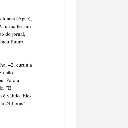
cionais (Apae), 
 A turma fez um 
o do jornal, 
 meu futuro, 
o, 42, curtiu a 
Eu não 
u. Para a 
e. "É 
 é válido. Eles 
da 24 horas", 